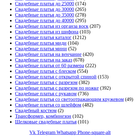
Свадебные платья до 25000
(174)
Свадебные платья до 30000
(265)
Свадебные платья до 35000
(278)
Свадебные платья до 40000
(295)
Свадебные платья из органза воск
(207)
Свадебные платья из шифона
(103)
Свадебные платья каталог
(1212)
Свадебные платья миди
(104)
Свадебные платья мини
(52)
Свадебные платья на венчание
(420)
Свадебные платья на заказ
(678)
Свадебные платья от 60 размера
(222)
Свадебные платья с блеском
(554)
Свадебные платья с открытой спиной
(153)
Свадебные платья с разрезом
(382)
Свадебные платья с разрезом по ножке
(392)
Свадебные платья с рукавом
(736)
Свадебные платья со светоотражающим кружевом
(49)
Свадебные платья со шлейфом
(482)
Свадебный костюм
(2)
Трансформер, комбинезон
(102)
Шелковые свадебные платья
(101)
Vk
Telegram
Whatsapp
Phone-square-alt