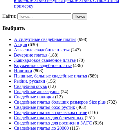
₽ 49990.
₽
31990
Текущая цена: ₽ 31990.
Отложить на
примерку
Найти:
Выбрать
А-силуэтные свадебные платья
(998)
Акция
(630)
Атласные свадебные платья
(247)
Вечерние платья
(188)
Жаккардовое свадебное платье
(70)
Кружевное свадебное платье
(436)
Новинки
(808)
Пышные, бальные свадебные платья
(589)
Рыбки, русалки
(156)
Свадебная обувь
(12)
Свадебные аксессуары
(24)
Свадебные накидки
(12)
Свадебные платья больших размеров Size plus
(732)
Свадебные платья бохо рустик
(468)
Свадебные платья в греческом стиле
(116)
Свадебные платья для беременных
(251)
Свадебные платья для росписи в ЗАГС
(616)
Свадебные платья до 20000
(115)