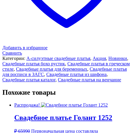
Добавить в избранное
Сравнить
Категории:
А-силуэтные свадебные платья
,
Акция
,
Новинки
,
Свадебные платья бохо рустик
,
Свадебные платья в греческом
стиле
,
Свадебные платья для беременных
,
Свадебные платья
для росписи в ЗАГС
,
Свадебные платья из шифона
,
Свадебные платья каталог
,
Свадебные платья на венчание
Похожие товары
Распродажа!
Свадебное платье Голант 1252
₽
65990
Первоначальная цена составляла