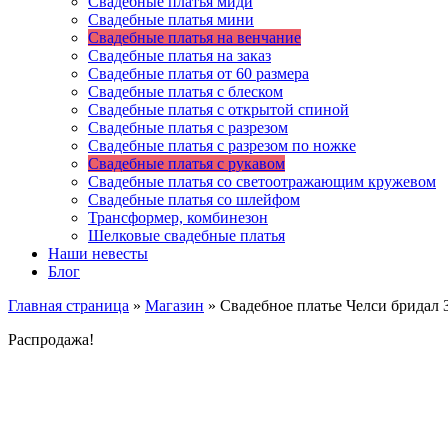
Свадебные платья миди
Свадебные платья мини
Свадебные платья на венчание
Свадебные платья на заказ
Свадебные платья от 60 размера
Свадебные платья с блеском
Свадебные платья с открытой спиной
Свадебные платья с разрезом
Свадебные платья с разрезом по ножке
Свадебные платья с рукавом
Свадебные платья со светоотражающим кружевом
Свадебные платья со шлейфом
Трансформер, комбинезон
Шелковые свадебные платья
Наши невесты
Блог
Главная страница
»
Магазин
»
Свадебное платье Челси бридал 
Распродажа!