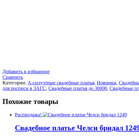
Добавить в избранное
Сравнить
Категории:
А-силуэтные свадебные платья
,
Новинки
,
Свадебны
для росписи в ЗАГС
,
Свадебные платья до 30000
,
Свадебные пл
Похожие товары
Распродажа!
Свадебное платье Челси бридал 124