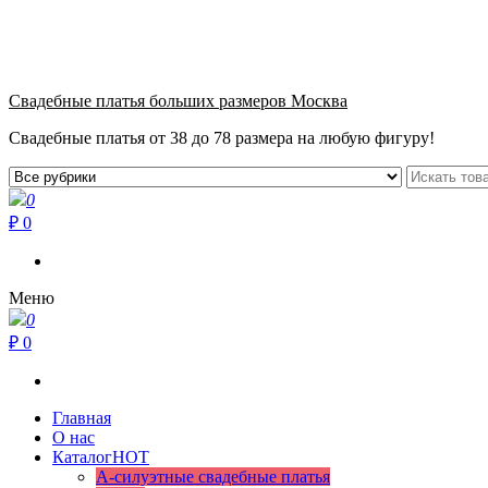
+7 (915) 040-39-39
метро Пролетарская, Крестьянская застава 10.00-21.00
Свадебные платья больших размеров Москва
Свадебные платья от 38 до 78 размера на любую фигуру!
0
₽ 0
Меню
0
₽ 0
Главная
О нас
Каталог
HOT
А-силуэтные свадебные платья