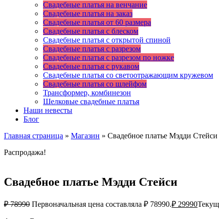
Свадебные платья на венчание
Свадебные платья на заказ
Свадебные платья от 60 размера
Свадебные платья с блеском
Свадебные платья с открытой спиной
Свадебные платья с разрезом
Свадебные платья с разрезом по ножке
Свадебные платья с рукавом
Свадебные платья со светоотражающим кружевом
Свадебные платья со шлейфом
Трансформер, комбинезон
Шелковые свадебные платья
Наши невесты
Блог
Главная страница
»
Магазин
»
Свадебное платье Мэдди Стейси
Распродажа!
Свадебное платье Мэдди Стейси
₽
78990
Первоначальная цена составляла ₽ 78990.
₽
29990
Текуща