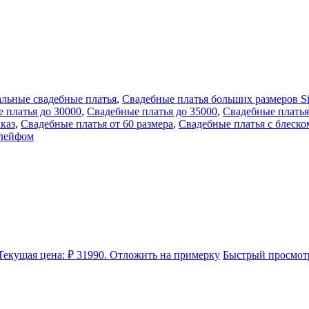
льные свадебные платья
,
Свадебные платья больших размеров Si
 платья до 30000
,
Свадебные платья до 35000
,
Свадебные платья
аказ
,
Свадебные платья от 60 размера
,
Свадебные платья с блеско
шлейфом
Текущая цена: ₽ 31990.
Отложить на примерку
Быстрый просмот