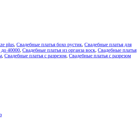
ze plus
,
Свадебные платья бохо рустик
,
Свадебные платья для
 до 40000
,
Свадебные платья из органза воск
,
Свадебные платья
м
,
Свадебные платья с разрезом
,
Свадебные платья с разрезом
р