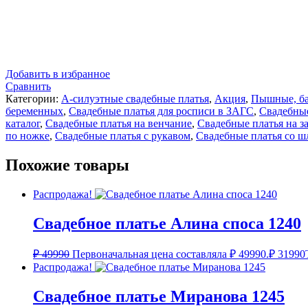
Добавить в избранное
Сравнить
Категории:
А-силуэтные свадебные платья
,
Акция
,
Пышные, ба
беременных
,
Свадебные платья для росписи в ЗАГС
,
Свадебные
каталог
,
Свадебные платья на венчание
,
Свадебные платья на з
по ножке
,
Свадебные платья с рукавом
,
Свадебные платья со 
Похожие товары
Распродажа!
Свадебное платье Алина споса 1240
₽
49990
Первоначальная цена составляла ₽ 49990.
₽
31990
Распродажа!
Свадебное платье Миранова 1245